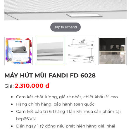
Tap to expand
Tap to expand
Tap to expand
Tap to expand
MÁY HÚT MÙI FANDI FD 6028
2.310.000 đ
Giá:
Cam kết chất lượng, giá rẻ nhất, chiết khấu % cao
Hàng chính hãng, bảo hành toàn quốc
Cam kết bảo trì 6 tháng 1 lần khi mua sản phẩm tại
bep66.VN
Đền ngay 1 tỷ đồng nếu phát hiện hàng giả, nhái