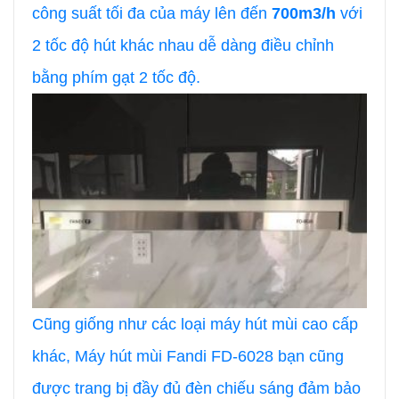
công suất tối đa của máy lên đến
700m3/h
với
2 tốc độ hút khác nhau dễ dàng điều chỉnh
bằng phím gạt 2 tốc độ.
Cũng giống như các loại máy hút mùi cao cấp
khác, Máy hút mùi Fandi FD-6028 bạn cũng
được trang bị đầy đủ đèn chiếu sáng đảm bảo