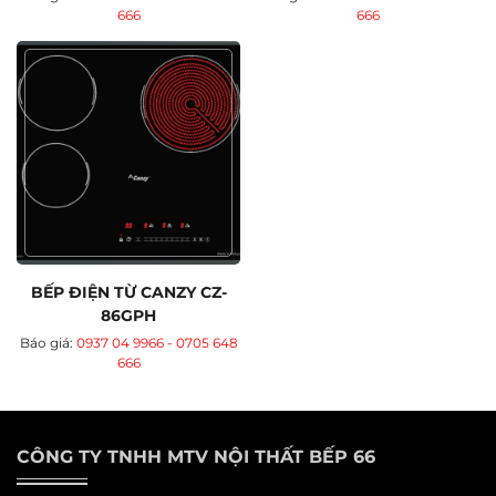
666
666
BẾP ĐIỆN TỪ CANZY CZ-
86GPH
Báo giá:
0937 04 9966 - 0705 648
666
CÔNG TY TNHH MTV NỘI THẤT BẾP 66