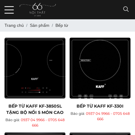
Trang chủ
Sản phẩm
Bếp từ
BẾP TỪ KAFF KF-3850SL
BẾP TỪ KAFF KF-330I
TẶNG BỘ NỒI 5 MÓN CAO
Báo giá:
0937 04 9966 - 0705 648
CẤP
666
Báo giá:
0937 04 9966 - 0705 648
666