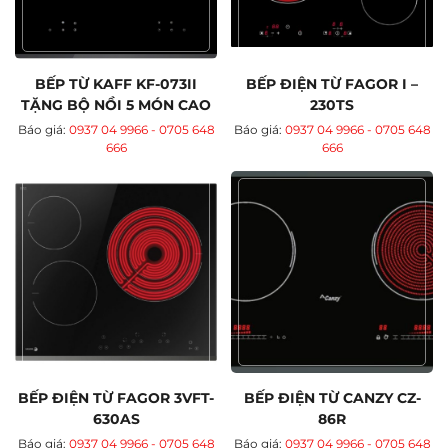
BẾP TỪ KAFF KF-073II
BẾP ĐIỆN TỪ FAGOR I –
TẶNG BỘ NỒI 5 MÓN CAO
230TS
CẤP
Báo giá:
0937 04 9966 - 0705 648
Báo giá:
0937 04 9966 - 0705 648
666
666
BẾP ĐIỆN TỪ FAGOR 3VFT-
BẾP ĐIỆN TỪ CANZY CZ-
630AS
86R
Báo giá:
0937 04 9966 - 0705 648
Báo giá:
0937 04 9966 - 0705 648