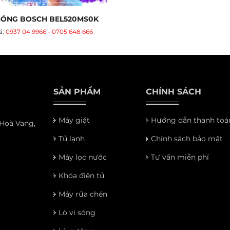
 SÓNG BOSCH BEL520MS0K
á:
0937 04 9966 - 0705 648 666
SẢN PHẨM
CHÍNH SÁCH
Máy giặt
Hướng dẫn thanh toá
 Hoà Vang,
Tủ lạnh
Chính sách bảo mật
Máy lọc nước
Tư vấn miễn phí
Khóa điện tử
Máy rửa chén
Lò vi sóng