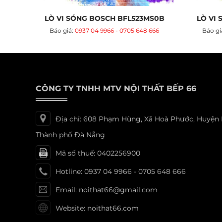
LÒ VI SÓNG BOSCH BFL523MS0B
LÒ VI
Báo giá:
0937 04 9966 - 0705 648 666
Báo gi
CÔNG TY TNHH MTV NỘI THẤT BẾP 66
Địa chỉ: 608 Phạm Hùng, Xã Hoà Phước, Huyện
Thành phố Đà Nẵng
Mã số thuế: 0402256900
Hotline: 0937 04 9966 - 0705 648 666
Email: noithat66@gmail.com
Website: noithat66.com