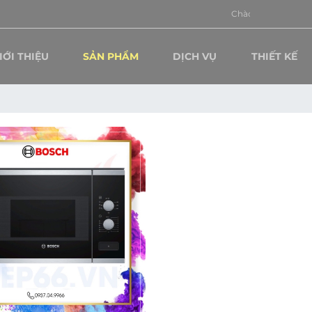
Chào mừng quý khách đ
IỚI THIỆU
SẢN PHẨM
DỊCH VỤ
THIẾT KẾ