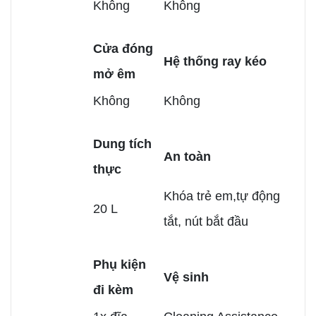
Không
Không
Cửa đóng
Hệ thống ray kéo
mở êm
Không
Không
Dung tích
An toàn
thực
Khóa trẻ em,tự động
20 L
tắt, nút bắt đầu
Phụ kiện
Vệ sinh
đi kèm