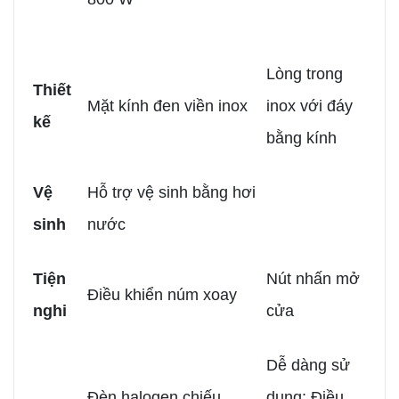
Lòng trong
Thiết
Mặt kính đen viền inox
inox với đáy
kế
bằng kính
Vệ
Hỗ trợ vệ sinh bằng hơi
sinh
nước
Tiện
Nút nhấn mở
Điều khiển núm xoay
nghi
cửa
Dễ dàng sử
Đèn halogen chiếu
dụng: Điều