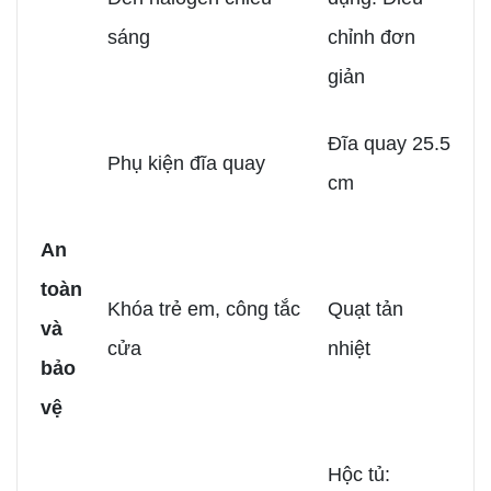
sáng
chỉnh đơn
giản
Đĩa quay 25.5
Phụ kiện đĩa quay
cm
An
toàn
Khóa trẻ em, công tắc
Quạt tản
và
cửa
nhiệt
bảo
vệ
Hộc tủ: