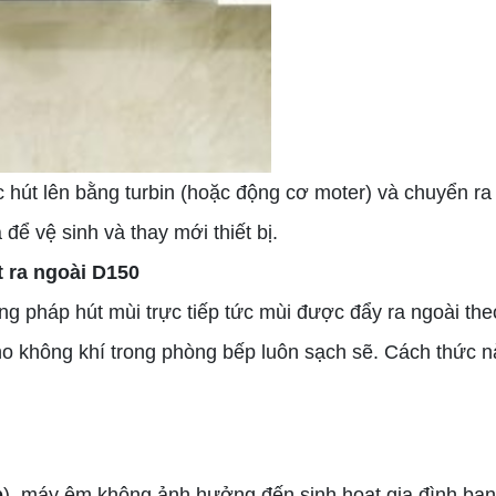
c hút lên bằng turbin (hoặc động cơ moter) và chuyển ra
để vệ sinh và thay mới thiết bị.
t ra ngoài D150
g pháp hút mùi trực tiếp tức mùi được đẩy ra ngoài th
ho không khí trong phòng bếp luôn sạch sẽ. Cách thức n
b
), máy êm không ảnh hưởng đến sinh hoạt gia đình bạn