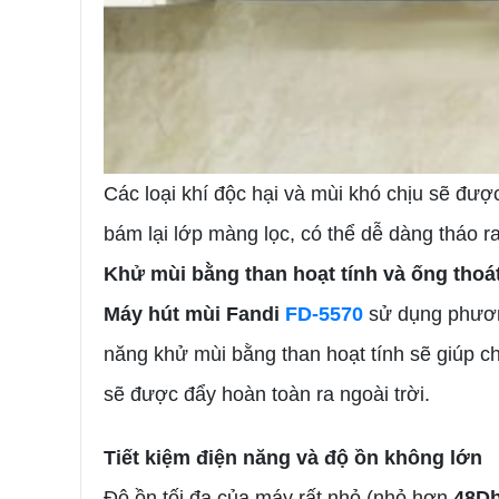
Các loại khí độc hại và mùi khó chịu sẽ đượ
bám lại lớp màng lọc, có thể dễ dàng tháo ra 
Khử mùi bằng than hoạt tính và ống thoá
Máy hút mùi Fandi
FD-5570
sử dụng phươn
năng khử mùi bằng than hoạt tính sẽ giúp c
sẽ được đẩy hoàn toàn ra ngoài trời.
Tiết kiệm điện năng và độ ồn không lớn
Độ ồn tối đa của máy rất nhỏ (nhỏ hơn
48D