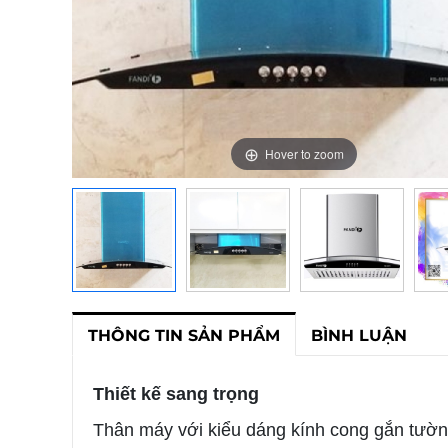
Hover to zoom
Hover to zoom
Hover to zoom
Hover to zoom
Hover to zoom
THÔNG TIN SẢN PHẨM
BÌNH LUẬN
Thiết kế sang trọng
Thân máy với kiểu dáng kính cong gắn tường 