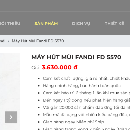
Chào mừng quý khách 
IỚI THIỆU
SẢN PHẨM
DỊCH VỤ
THIẾT KẾ
ndi
Máy Hút Mùi Fandi FD 5570
MÁY HÚT MÙI FANDI FD 5570
3.630.000 đ
Giá:
Cam kết chất lượng, giá rẻ nhất, chiết khấ
Hàng chính hãng, bảo hành toàn quốc
Cam kết bảo trì 6 tháng 1 lần khi mua sản
Đền ngay 1 tỷ đồng nếu phát hiện hàng giả
Với gần 20.000 sản phẩm đáp ứng tối đa 
Mẫu mã đa dạng với nhiều kiểu dáng độc, 
Giao hàng ngay Miễn phí Ship
Giao hàng trong vòng 2 đến 3 ngày (toàn 