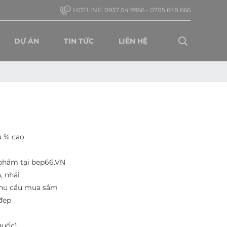
đến website Nội Thất 66
HOTLINE: 0937 04 9966 - 0705 648 666
DỰ ÁN
TIN TỨC
LIÊN HỆ
u % cao
 phẩm tại bep66.VN
, nhái
nhu cầu mua sắm
đẹp
quốc)