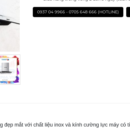
0937 04 9966 - 0705 648 666 (HOTLINE)
đẹp mắt với chất liệu inox và kính cường lực máy có tín