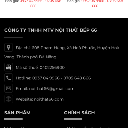
Báo giá:
0937 04 9966 - 0705 648
Báo giá:
0937 04 9966 - 0705 648
666
666
CÔNG TY TNHH MTV NỘI THẤT BẾP 66
Địa chỉ: 608 Phạm Hùng, Xã Hoà Phước, Huyện Hoà
Vang, Thành phố Đà Nẵng
Mã số thuế: 0402256900
Hotline: 0937 04 9966 - 0705 648 666
Email: noithat66@gmail.com
Website: noithat66.com
SẢN PHẨM
CHÍNH SÁCH