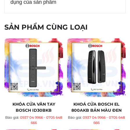
dụng của sản phẩm
SẢN PHẨM CÙNG LOẠI
KHÓA CỬA VÂN TAY
KHOÁ CỬA BOSCH EL
BOSCH ID30BKB
800AKB BẢN MÀU ĐEN
Báo giá:
0937 04 9966 - 0705 648
Báo giá:
0937 04 9966 - 0705 648
666
666