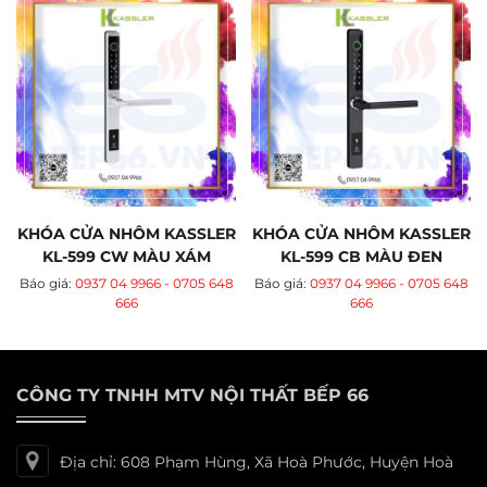
KHÓA CỬA NHÔM KASSLER
KHÓA CỬA NHÔM KASSLER
KL-599 CW MÀU XÁM
KL-599 CB MÀU ĐEN
Báo giá:
0937 04 9966 - 0705 648
Báo giá:
0937 04 9966 - 0705 648
666
666
CÔNG TY TNHH MTV NỘI THẤT BẾP 66
Địa chỉ: 608 Phạm Hùng, Xã Hoà Phước, Huyện Hoà