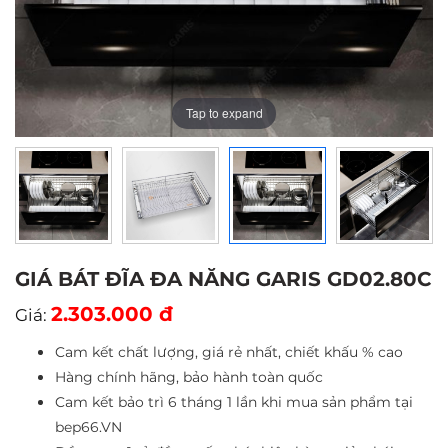
Tap to expand
Tap to expand
Tap to expand
Tap to expand
GIÁ BÁT ĐĨA ĐA NĂNG GARIS GD02.80C
2.303.000 đ
Giá:
Cam kết chất lượng, giá rẻ nhất, chiết khấu % cao
Hàng chính hãng, bảo hành toàn quốc
Cam kết bảo trì 6 tháng 1 lần khi mua sản phẩm tại
bep66.VN