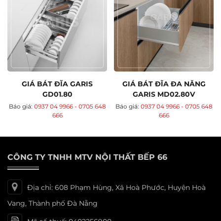
GIÁ BÁT ĐĨA GARIS
GIÁ BÁT ĐĨA ĐA NĂNG
GD01.80
GARIS MD02.80V
Báo giá:
0937 04 9966 - 0705 648
Báo giá:
0937 04 9966 - 0705 648
666
666
CÔNG TY TNHH MTV NỘI THẤT BẾP 66
Địa chỉ: 608 Phạm Hùng, Xã Hoà Phước, Huyện Hoà
Vang, Thành phố Đà Nẵng