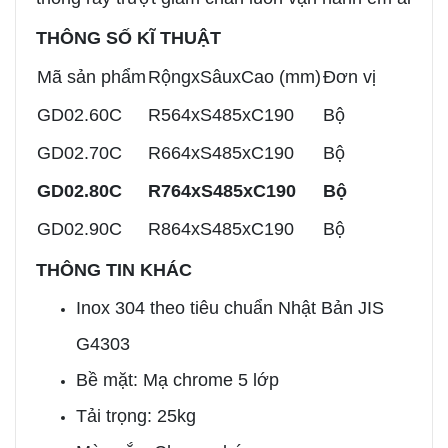
THÔNG SỐ KĨ THUẬT
Mã sản phẩm
RộngxSâuxCao (mm)
Đơn vị
GD02.60C
R564xS485xC190
Bộ
GD02.70C
R664xS485xC190
Bộ
GD02.80C
R764xS485xC190
Bộ
GD02.90C
R864xS485xC190
Bộ
THÔNG TIN KHÁC
Inox 304 theo tiêu chuẩn Nhật Bản JIS
G4303
Bề mặt: Mạ chrome 5 lớp
Tải trọng: 25kg