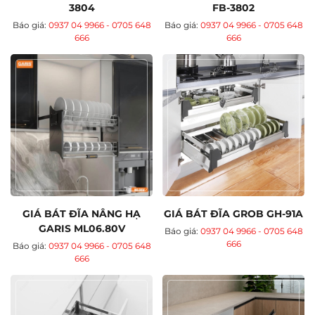
3804
FB-3802
Báo giá:
0937 04 9966 - 0705 648
Báo giá:
0937 04 9966 - 0705 648
666
666
GIÁ BÁT ĐĨA NÂNG HẠ
GIÁ BÁT ĐĨA GROB GH-91A
GARIS ML06.80V
Báo giá:
0937 04 9966 - 0705 648
666
Báo giá:
0937 04 9966 - 0705 648
666