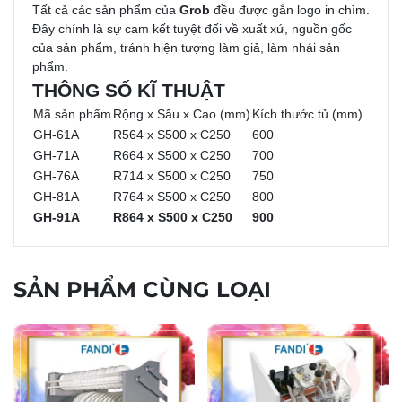
Tất cả các sản phẩm của
Grob
đều được gắn logo in chìm.
Đây chính là sự cam kết tuyệt đối về xuất xứ, nguồn gốc
của sản phẩm, tránh hiện tượng làm giả, làm nhái sản
phẩm.
THÔNG SỐ KĨ THUẬT
Mã sản phẩm
Rộng x Sâu x Cao (mm)
Kích thước tủ (mm)
GH-61A
R564 x S500 x C250
600
GH-71A
R664 x S500 x C250
700
GH-76A
R714 x S500 x C250
750
GH-81A
R764 x S500 x C250
800
GH-91A
R864 x S500 x C250
900
SẢN PHẨM CÙNG LOẠI