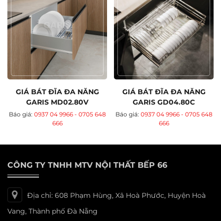
GIÁ BÁT ĐĨA ĐA NĂNG
GIÁ BÁT ĐĨA ĐA NĂNG
GARIS MD02.80V
GARIS GD04.80C
Báo giá:
0937 04 9966 - 0705 648
Báo giá:
0937 04 9966 - 0705 648
666
666
CÔNG TY TNHH MTV NỘI THẤT BẾP 66
Địa chỉ: 608 Phạm Hùng, Xã Hoà Phước, Huyện Hoà
Vang, Thành phố Đà Nẵng