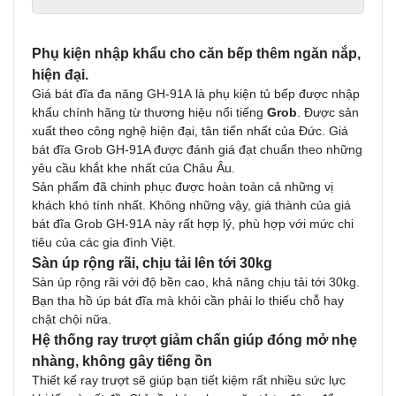
Phụ kiện nhập khẩu cho căn bếp thêm ngăn nắp,
hiện đại.
Giá bát đĩa đa năng GH-91A là phụ kiện tủ bếp được nhập
khẩu chính hãng từ thương hiệu nổi tiếng
Grob
. Được sản
xuất theo công nghệ hiện đại, tân tiến nhất của Đức. Giá
bát đĩa Grob GH-91A được đánh giá đạt chuẩn theo những
yêu cầu khắt khe nhất của Châu Âu.
Sản phẩm đã chinh phục được hoàn toàn cả những vị
khách khó tính nhất. Không những vậy, giá thành của giá
bát đĩa Grob GH-91A này rất hợp lý, phù hợp với mức chi
tiêu của các gia đình Việt.
Sàn úp rộng rãi, chịu tải lên tới 30kg
Sàn úp rộng rãi với độ bền cao, khả năng chịu tải tới 30kg.
Bạn tha hồ úp bát đĩa mà khỏi cần phải lo thiếu chỗ hay
chật chội nữa.
Hệ thống ray trượt giảm chấn giúp đóng mở nhẹ
nhàng, không gây tiếng ồn
Thiết kế ray trượt sẽ giúp bạn tiết kiệm rất nhiều sức lực