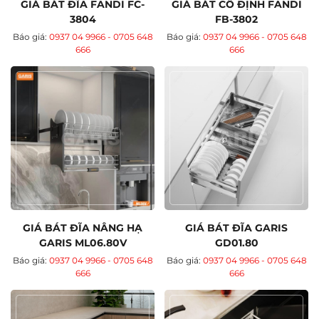
GIÁ BÁT ĐĨA FANDI FC-
GIÁ BÁT CỐ ĐỊNH FANDI
3804
FB-3802
Báo giá:
0937 04 9966 - 0705 648
Báo giá:
0937 04 9966 - 0705 648
666
666
GIÁ BÁT ĐĨA NÂNG HẠ
GIÁ BÁT ĐĨA GARIS
GARIS ML06.80V
GD01.80
Báo giá:
0937 04 9966 - 0705 648
Báo giá:
0937 04 9966 - 0705 648
666
666