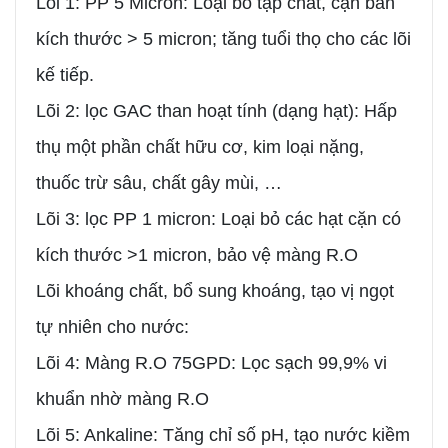
Lõi 1: PP 5 Micron: Loại bỏ tạp chất, cặn bẩn
kích thước > 5 micron; tăng tuổi thọ cho các lõi
kế tiếp.
Lõi 2: lọc GAC than hoạt tính (dạng hạt): Hấp
thụ một phần chất hữu cơ, kim loại nặng,
thuốc trừ sâu, chất gây mùi, …
Lõi 3: lọc PP 1 micron: Loại bỏ các hạt cặn có
kích thước >1 micron, bảo vệ màng R.O
Lõi khoáng chất, bổ sung khoáng, tạo vị ngọt
tự nhiên cho nước:
Lõi 4: Màng R.O 75GPD: Lọc sạch 99,9% vi
khuẩn nhờ màng R.O
Lõi 5: Ankaline: Tăng chỉ số pH, tạo nước kiềm