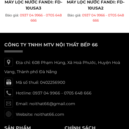
MÁY LỌC NƯỚC FANDI: FD-
MÁY LỌC NƯỚC FANDI: FD-
10USA3
10USA2
Báo giá:
0937 04 9966 - 0705 648
Báo giá:
0937 04 9966 - 0705 648
666
666
CÔNG TY TNHH MTV NỘI THẤT BẾP 66
Địa chỉ: 608 Phạm Hùng, Xã Hoà Phước, Huyện Hoà
Vang, Thành phố Đà Nẵng
Mã số thuế: 0402256900
Hotline: 0937 04 9966 - 0705 648 666
Email: noithat66@gmail.com
Website: noithat66.com
SẢN PHẨM
CHÍNH SÁCH