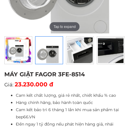
Tap to expand
Tap to expand
Tap to expand
Tap to expand
MÁY GIẶT FAGOR 3FE-8514
23.230.000 đ
Giá:
Cam kết chất lượng, giá rẻ nhất, chiết khấu % cao
Hàng chính hãng, bảo hành toàn quốc
Cam kết bảo trì 6 tháng 1 lần khi mua sản phẩm tại
bep66.VN
Đền ngay 1 tỷ đồng nếu phát hiện hàng giả, nhái