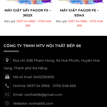
MÁY GIẶT SẤY FAGOR FS –
MÁY GIẶT FAGOR FE –
3612X
9314X
Báo giá:
0937 04 9966 - 0705 648
Báo giá:
0937 04 9966 - 0705 648
666
666
CÔNG TY TNHH MTV NỘI THẤT BẾP 66
Địa chỉ: 608 Phạm Hùng, Xã Hoà Phước, Huyện Hoà
Vang, Thành phố Đà Nẵng
Mã số thuế: 0402256900
Hotline: 0937 04 9966 - 0705 648 666
Email: noithat66@gmail.com
Website: noithat66.com