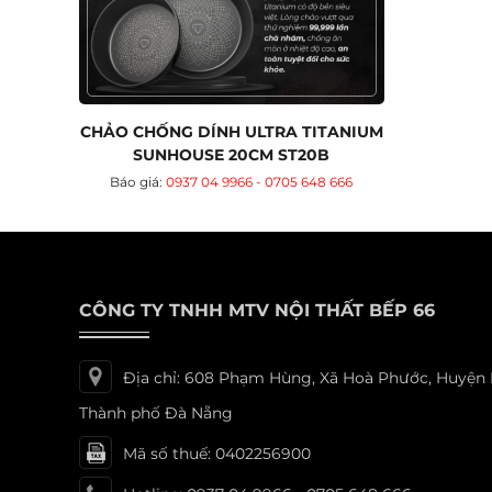
CHẢO CHỐNG DÍNH ULTRA TITANIUM
SUNHOUSE 20CM ST20B
Báo giá:
0937 04 9966 - 0705 648 666
CÔNG TY TNHH MTV NỘI THẤT BẾP 66
Địa chỉ: 608 Phạm Hùng, Xã Hoà Phước, Huyện
Thành phố Đà Nẵng
Mã số thuế: 0402256900