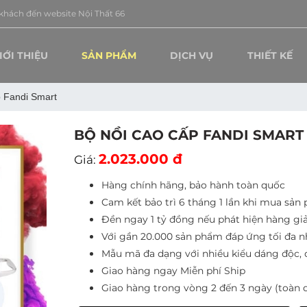
bsite Nội Thất 66
IỚI THIỆU
SẢN PHẨM
DỊCH VỤ
THIẾT KẾ
 Fandi Smart
BỘ NỒI CAO CẤP FANDI SMART
2.023.000 đ
Giá:
Hàng chính hãng, bảo hành toàn quốc
Cam kết bảo trì 6 tháng 1 lần khi mua sản
Đền ngay 1 tỷ đồng nếu phát hiện hàng giả
Với gần 20.000 sản phẩm đáp ứng tối đa 
Mẫu mã đa dạng với nhiều kiểu dáng độc, 
Giao hàng ngay Miễn phí Ship
Giao hàng trong vòng 2 đến 3 ngày (toàn 