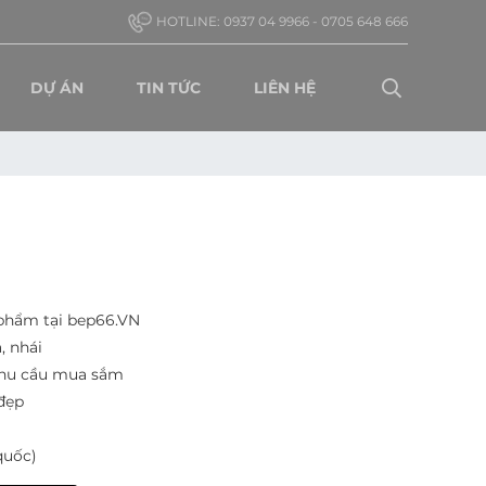
HOTLINE: 0937 04 9966 - 0705 648 666
DỰ ÁN
TIN TỨC
LIÊN HỆ
 phẩm tại bep66.VN
, nhái
nhu cầu mua sắm
đẹp
quốc)