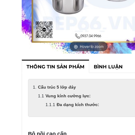
Hover to zoom
THÔNG TIN SẢN PHẨM
BÌNH LUẬN
Cấu trúc 5 lớp đáy
Vung kính cường lực:
Đa dạng kích thước:
Bộ nồi cao cấp